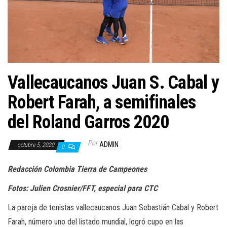
a
c
i
ó
n
Vallecaucanos Juan S. Cabal y
Robert Farah, a semifinales
del Roland Garros 2020
Por
ADMIN
octubre 5, 2020
0
Redacción Colombia Tierra de Campeones
Fotos: Julien Crosnier/FFT, especial para CTC
La pareja de tenistas vallecaucanos Juan Sebastián Cabal y Robert
Farah, número uno del listado mundial, logró cupo en las