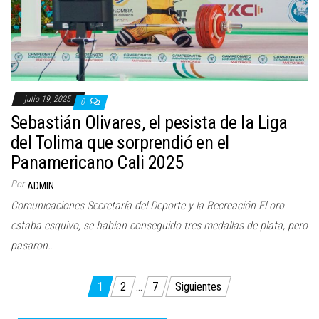
julio 19, 2025
0
Sebastián Olivares, el pesista de la Liga
del Tolima que sorprendió en el
Panamericano Cali 2025
Por
ADMIN
Comunicaciones Secretaría del Deporte y la Recreación El oro
estaba esquivo, se habían conseguido tres medallas de plata, pero
pasaron…
Navegación
1
2
…
7
Siguientes
de