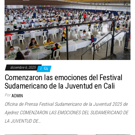
a
c
i
ó
n
diciembre 6, 2025
0
Comenzaron las emociones del Festival
Sudamericano de la Juventud en Cali
Por
ADMIN
Oficina de Prensa Festival Sudamericano de la Juventud 2025 de
Ajedrez COMENZARON LAS EMOCIONES DEL SUDAMERICANO DE
LA JUVENTUD DE…