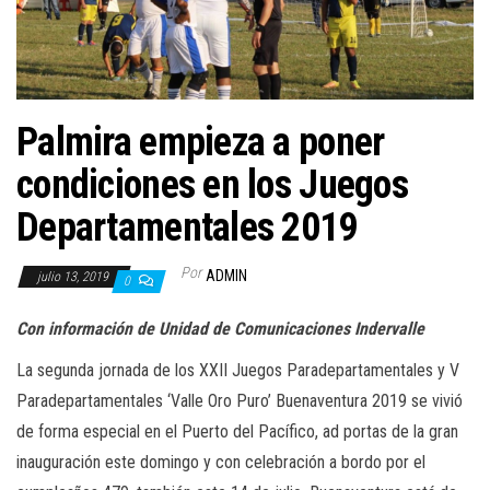
a
c
i
ó
n
Palmira empieza a poner
condiciones en los Juegos
Departamentales 2019
Por
ADMIN
julio 13, 2019
0
Con información de Unidad de Comunicaciones Indervalle
La segunda jornada de los XXII Juegos Paradepartamentales y V
Paradepartamentales ‘Valle Oro Puro’ Buenaventura 2019 se vivió
de forma especial en el Puerto del Pacífico, ad portas de la gran
inauguración este domingo y con celebración a bordo por el