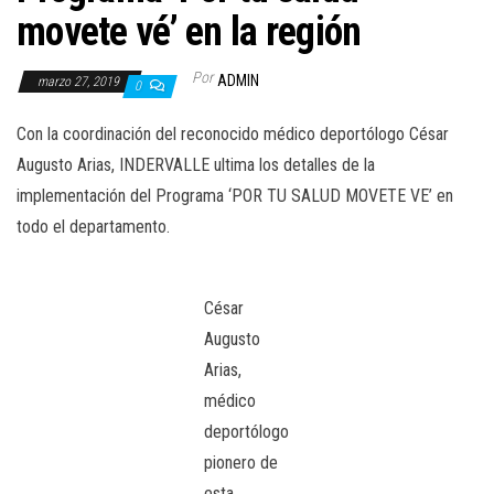
a
movete vé’ en la región
c
i
Por
ADMIN
marzo 27, 2019
0
ó
n
Con la coordinación del reconocido médico deportólogo César
Augusto Arias, INDERVALLE ultima los detalles de la
implementación del Programa ‘POR TU SALUD MOVETE VE’ en
todo el departamento.
César
Augusto
Arias,
médico
deportólogo
pionero de
esta