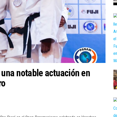
 una notable actuación en
ro