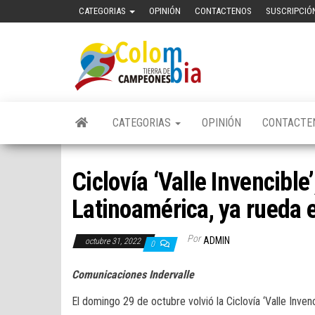
Saltar
CATEGORIAS
OPINIÓN
CONTACTENOS
SUSCRIPCIÓ
al
contenido
Colombia
Portal de
Noticias
Tierra de
deportivas
Colombianas
Campeones
CATEGORIAS
OPINIÓN
CONTACTE
Ciclovía ‘Valle Invencible
Latinoamérica, ya rueda e
Por
ADMIN
octubre 31, 2022
0
Comunicaciones Indervalle
El domingo 29 de octubre volvió la Ciclovía ‘Valle Invenc