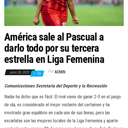
a
c
i
ó
n
América sale al Pascual a
darlo todo por su tercera
estrella en Liga Femenina
Por
ADMIN
junio 30, 2023
0
Comunicaciones Secretaría del Deporte y la Recreación
Nadie ha dicho que es fácil. El rival viene de ganar 2-0 en el juego
de ida, es considerado el mejor visitante del certamen y ha
mostrado gran equilibrio en cada una de sus líneas, pero las
escarlatas son las mejores locales de la Liga Femenina y aparte