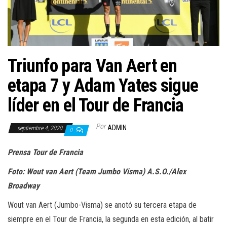
a
c
i
ó
n
Triunfo para Van Aert en
etapa 7 y Adam Yates sigue
líder en el Tour de Francia
Por
ADMIN
septiembre 4, 2020
0
Prensa Tour de Francia
Foto: Wout van Aert (Team Jumbo Visma) A.S.O./Alex
Broadway
Wout van Aert (Jumbo-Visma) se anotó su tercera etapa de
siempre en el Tour de Francia, la segunda en esta edición, al batir