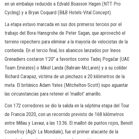
en un embalaje reducido a Edvald Boasson Hagen (NTT Pro
Cycling) y a Bryan Coquard (B&B Hotels-Vital Concept).
La etapa estuvo marcada en sus dos primeros tercios por el
trabajo del Bora-Hansgrohe de Peter Sagan, que aprovechó el
terreno repechero para eliminar a la mayoría de velocistas de la
contienda. En el tercio final, los abanicos lanzados por Ineos
Grenadiers costaron 1’20” a favoritos como Tadej Pogačar (UAE
Team Emirates) o Mikel Landa (Bahrain-McLaren) y a su colíder
Richard Carapaz, víctima de un pinchazo a 20 kilómetros de la
meta. El británico Adam Yates (Mitchelton-Scott) supo aguantar
las circunstancias para retener el ‘maillot’ amarillo.
Con 172 corredores se dio la salida en la séptima etapa del Tour
de Francia 2020, con un recorrido previsto de 168 kilómetros
entre Millau y Lavaur, a las 13:36. El maillot de puntos rojos, Benoît
Cosnefroy (Ag2r La Mondiale), fue el primer atacante de la