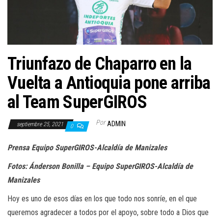
a
c
i
ó
n
Triunfazo de Chaparro en la
Vuelta a Antioquia pone arriba
al Team SuperGIROS
Por
ADMIN
septiembre 25, 2021
0
Prensa Equipo SuperGIROS-Alcaldía de Manizales
Fotos: Ánderson Bonilla – Equipo SuperGIROS-Alcaldía de
Manizales
Hoy es uno de esos días en los que todo nos sonríe, en el que
queremos agradecer a todos por el apoyo, sobre todo a Dios que