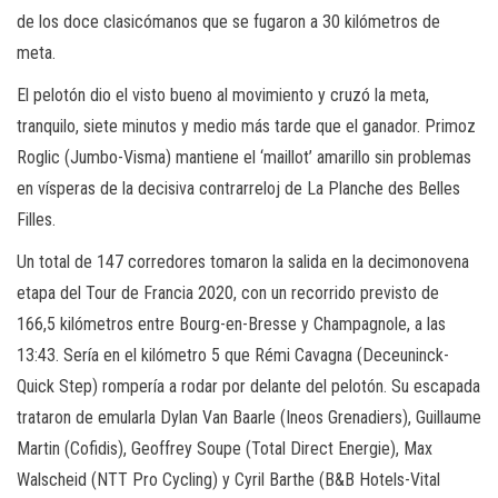
de los doce clasicómanos que se fugaron a 30 kilómetros de
meta.
El pelotón dio el visto bueno al movimiento y cruzó la meta,
tranquilo, siete minutos y medio más tarde que el ganador. Primoz
Roglic (Jumbo-Visma) mantiene el ‘maillot’ amarillo sin problemas
en vísperas de la decisiva contrarreloj de La Planche des Belles
Filles.
Un total de 147 corredores tomaron la salida en la decimonovena
etapa del Tour de Francia 2020, con un recorrido previsto de
166,5 kilómetros entre Bourg-en-Bresse y Champagnole, a las
13:43. Sería en el kilómetro 5 que Rémi Cavagna (Deceuninck-
Quick Step) rompería a rodar por delante del pelotón. Su escapada
trataron de emularla Dylan Van Baarle (Ineos Grenadiers), Guillaume
Martin (Cofidis), Geoffrey Soupe (Total Direct Energie), Max
Walscheid (NTT Pro Cycling) y Cyril Barthe (B&B Hotels-Vital