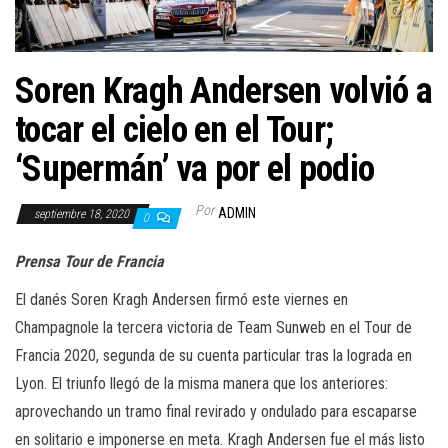
a
c
i
Soren Kragh Andersen volvió a
ó
n
tocar el cielo en el Tour;
‘Supermán’ va por el podio
Por
ADMIN
septiembre 18, 2020
0
Prensa Tour de Francia
El danés Soren Kragh Andersen firmó este viernes en
Champagnole la tercera victoria de Team Sunweb en el Tour de
Francia 2020, segunda de su cuenta particular tras la lograda en
Lyon. El triunfo llegó de la misma manera que los anteriores:
aprovechando un tramo final revirado y ondulado para escaparse
en solitario e imponerse en meta. Kragh Andersen fue el más listo