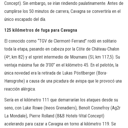
Concept). Sin embargo, se irían rindiendo paulatinamente. Antes de
cumplirse los 50 minutos de carrera, Cavagna se convertiría en el
único escapado del día.
125 kilómetros de fuga para Cavagna
El conocido como “TGV de Clermont-Ferrand” rodó en solitario
toda la etapa, pasando en cabeza por la Côte de Château-Chalon
(4ª, km 82) y el sprint intermedio de Mournans (SI, km 117,5). Su
ventaja máxima fue de 3’00” en el kilómetro 45. En el pelotón, la
única novedad era la retirada de Lukas Pöstlberger (Bora-
Hansgrohe) a causa de una picadura de avispa que le provocó una
reacción alérgica.
Sería en el kilómetro 111 que demarrarían los ataques desde su
seno, con Luke Rowe (Ineos Grenadiers), Benoît Cosnefroy (Ag2r
La Mondiale), Pierre Rolland (B&B Hotels-Vital Concept)
acelerando para cazar a Cavagna en torno al kilómetro 119. Se