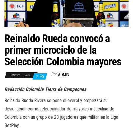
a
c
i
ó
n
Reinaldo Rueda convocó a
primer microciclo de la
Selección Colombia mayores
Por
ADMIN
febrero 2, 2021
0
Redacción Colombia Tierra de Campeones
Reinaldo Rueda Rivera se pone el overol y empezará su
designación como seleccionador de mayores masculino de
Colombia con un grupo de 23 jugadores que militan en la Liga
BetPlay.