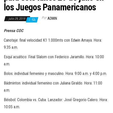
a
los Juegos Panamericanos
c
i
Por
ADMIN
julio 29, 2019
0
ó
n
Prensa COC
Canotaje: final velocidad K1 1.000mts con Edwin Amaya. Hora:
9:35 a.m.
Esquí acuático: Final Slalom con Federico Jaramillo. Hora: 10:00
a.m.
Bolos: individual femenino y masculino. Hora: 9:00 a.m. y 4:00 p.m.
Bádminton: individual femenino con Juliana Giraldo. Hora: 11:00
a.m.
Béisbol: Colombia vs. Cuba. Lanzador: José Gregorio Calero. Hora:
10:05 a.m.