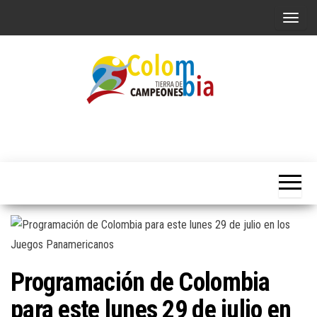
Saltar
A
al
l
contenido
t
e
r
n
Portal de
Colombia
Noticias
a
Tierra de
deportivas
r
Colombianas
Campeones
l
a
n
a
v
Programación de Colombia
e
g
para este lunes 29 de julio en