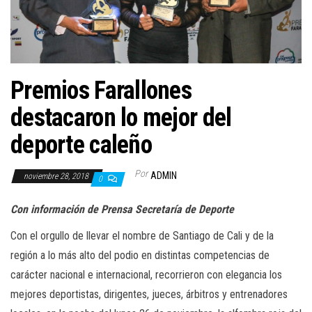
a
c
i
ó
n
Premios Farallones
destacaron lo mejor del
deporte caleño
Por
ADMIN
noviembre 28, 2018
0
Con información de Prensa Secretaría de Deporte
Con el orgullo de llevar el nombre de Santiago de Cali y de la
región a lo más alto del podio en distintas competencias de
carácter nacional e internacional, recorrieron con elegancia los
mejores deportistas, dirigentes, jueces, árbitros y entrenadores