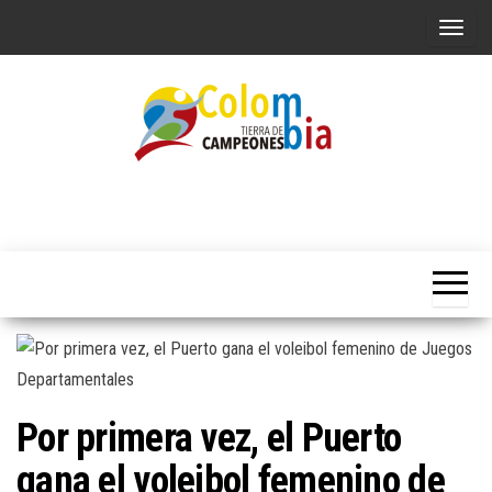
Saltar
A
al
l
contenido
t
e
r
n
Portal de
Colombia
Noticias
a
Tierra de
deportivas
r
Colombianas
Campeones
l
a
n
a
v
Por primera vez, el Puerto
e
g
gana el voleibol femenino de