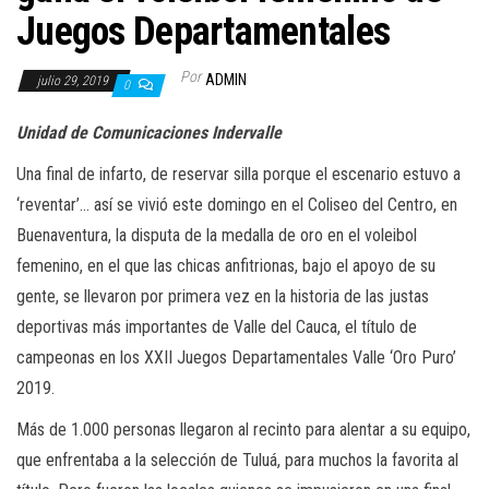
a
Juegos Departamentales
c
i
Por
ADMIN
julio 29, 2019
0
ó
n
Unidad de Comunicaciones Indervalle
Una final de infarto, de reservar silla porque el escenario estuvo a
‘reventar’… así se vivió este domingo en el Coliseo del Centro, en
Buenaventura, la disputa de la medalla de oro en el voleibol
femenino, en el que las chicas anfitrionas, bajo el apoyo de su
gente, se llevaron por primera vez en la historia de las justas
deportivas más importantes de Valle del Cauca, el título de
campeonas en los XXII Juegos Departamentales Valle ‘Oro Puro’
2019.
Más de 1.000 personas llegaron al recinto para alentar a su equipo,
que enfrentaba a la selección de Tuluá, para muchos la favorita al