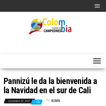
Saltar
A
al
l
contenido
t
e
r
n
Portal de
Colombia
Noticias
a
Tierra de
deportivas
r
Colombianas
Campeones
l
a
n
Pannizú le da la bienvenida a
a
v
la Navidad en el sur de Cali
e
g
Por
ADMIN
noviembre 30, 2022
0