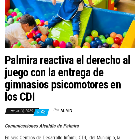
a
c
i
ó
n
Palmira reactiva el derecho al
juego con la entrega de
gimnasios psicomotores en
los CDI
Por
ADMIN
mayo 14, 2025
0
Comunicaciones Alcaldía de Palmira
En seis Centros de Desarrollo Infantil, CDI, del Municipio, la