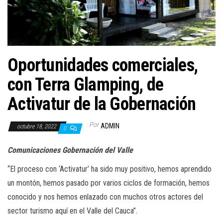
a
c
i
ó
n
Oportunidades comerciales,
con Terra Glamping, de
Activatur de la Gobernación
Por
ADMIN
octubre 18, 2022
0
Comunicaciones Gobernación del Valle
“El proceso con ‘Activatur’ ha sido muy positivo, hemos aprendido
un montón, hemos pasado por varios ciclos de formación, hemos
conocido y nos hemos enlazado con muchos otros actores del
sector turismo aquí en el Valle del Cauca”.