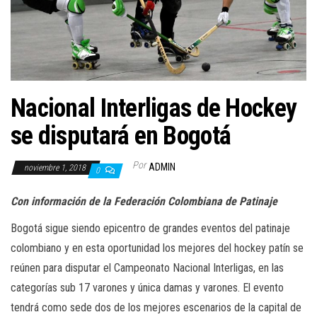
a
c
i
ó
n
Nacional Interligas de Hockey
se disputará en Bogotá
Por
ADMIN
noviembre 1, 2018
0
Con información de la Federación Colombiana de Patinaje
Bogotá sigue siendo epicentro de grandes eventos del patinaje
colombiano y en esta oportunidad los mejores del hockey patín se
reúnen para disputar el Campeonato Nacional Interligas, en las
categorías sub 17 varones y única damas y varones. El evento
tendrá como sede dos de los mejores escenarios de la capital de