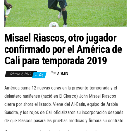
a
c
i
ó
n
Misael Riascos, otro jugador
confirmado por el América de
Cali para temporada 2019
Por
ADMIN
febrero 2, 2019
0
América suma 12 nuevas caras en la presente temporada y el
delantero nariñense (nació en El Charco) John Misael Riascos
cierra por ahora el listado. Viene del Al-Batin, equipo de Arabia
Saudita, y los rojos de Cali oficializaron su incorporación después
de que Riascos pasara las pruebas médicas y firmara su contrato.