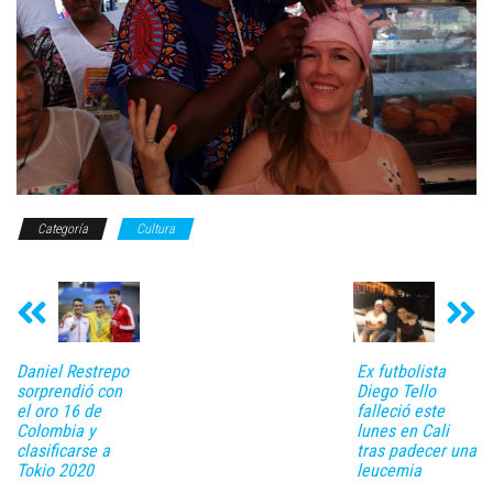
Categoría
Cultura
Daniel Restrepo
Ex futbolista
sorprendió con
Diego Tello
el oro 16 de
falleció este
Colombia y
lunes en Cali
clasificarse a
tras padecer una
Tokio 2020
leucemia