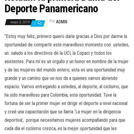
a
Deporte Panamericano
c
i
Por
ADMIN
mayo 3, 2019
0
ó
n
“Estoy muy feliz, primero quiero darle gracias a Dios por darme la
oportunidad de compartir este maravilloso momento con ustedes,
un saludo a los directivos de la UCI, la Copaci y todos los
asistentes. Para mí es un orgullo y un honor en nombre de la mujer
y de las mujeres del mundo entero; esta es una oportunidad muy
grande y un camino que se nos da a quienes vamos abriendo
espacio. Vamos entregando a ustedes, al deporte, al ciclismo, que
ha sido maravilloso para Colombia, esta oportunidad. Tuve la
fortuna de ser la primer mujer en dirigir el deporte a nivel nacional
y creé una capacitación que se llama ‘La mujer en la dirigencia
deportiva’, porque necesitamos mujeres acompañando para que
cada día el ciclismo crezca, es la mejor oportunidad que les