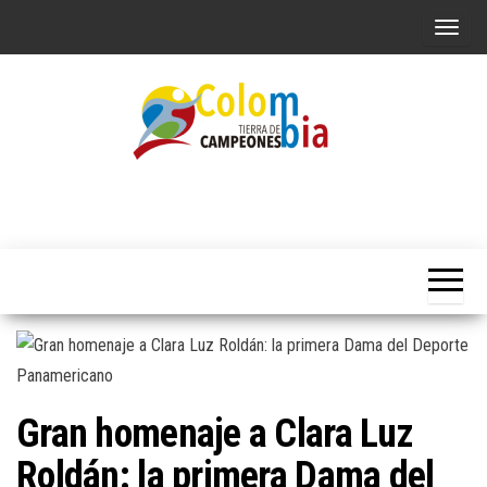
Saltar
A
al
l
contenido
t
e
r
n
Portal de
Colombia
Noticias
a
Tierra de
deportivas
r
Colombianas
Campeones
l
a
n
a
v
Gran homenaje a Clara Luz
e
g
Roldán: la primera Dama del