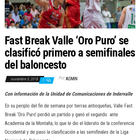
a
c
i
ó
n
Fast Break Valle ‘Oro Puro’ se
clasificó primero a semifinales
del baloncesto
Por
ADMIN
noviembre 5, 2018
0
Con información de la Unidad de Comunicaciones de Indervalle
En su periplo del fin de semana por tierras antioqueñas, Valle Fast
Break ‘Oro Puro’ perdió un partido y ganó el segundo ante
Academia de la Montaña, lo que le dio el liderato de la conferencia
Occidental y de paso la clasificación a las semifinales de la Liga