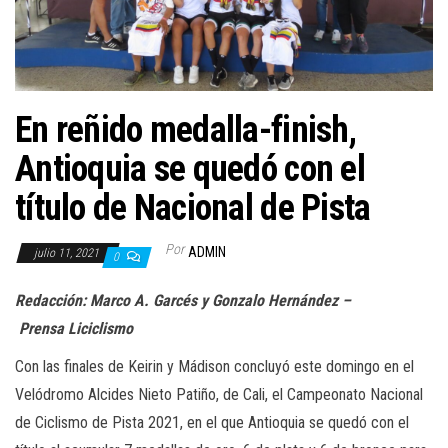
a
c
i
ó
n
En reñido medalla-finish,
Antioquia se quedó con el
título de Nacional de Pista
Por
ADMIN
julio 11, 2021
0
Redacción: Marco A. Garcés y Gonzalo Hernández –
Prensa Liciclismo
Con las finales de Keirin y Mádison concluyó este domingo en el
Velódromo Alcides Nieto Patiño, de Cali, el Campeonato Nacional
de Ciclismo de Pista 2021, en el que Antioquia se quedó con el