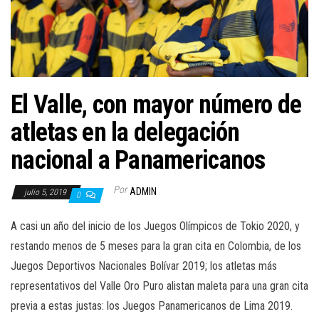
a
c
i
ó
n
El Valle, con mayor número de
atletas en la delegación
nacional a Panamericanos
Por
ADMIN
julio 5, 2019
0
A casi un año del inicio de los Juegos Olímpicos de Tokio 2020, y
restando menos de 5 meses para la gran cita en Colombia, de los
Juegos Deportivos Nacionales Bolívar 2019; los atletas más
representativos del Valle Oro Puro alistan maleta para una gran cita
previa a estas justas: los Juegos Panamericanos de Lima 2019.