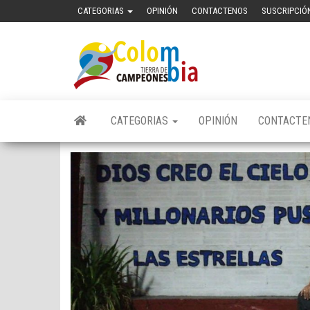
Saltar
CATEGORIAS
OPINIÓN
CONTACTENOS
SUSCRIPCIÓ
al
contenido
Colombia
Portal de
Noticias
Tierra de
deportivas
Colombianas
Campeones
CATEGORIAS
OPINIÓN
CONTACTE