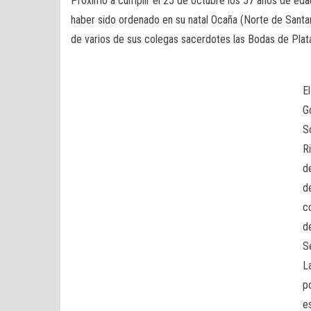
Próximo a cumplir el 25 de octubre los 57 años de ed
haber sido ordenado en su natal Ocaña (Norte de Sant
de varios de sus colegas sacerdotes las Bodas de Plat
E
G
S
R
d
d
c
d
S
L
p
es