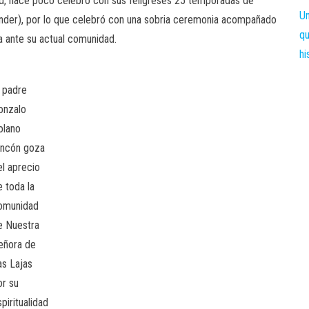
ad, hace poco celebró con sus feligreses 25 temporadas de
ander), por lo que celebró con una sobria ceremonia acompañado
a ante su actual comunidad.
l padre
onzalo
olano
incón goza
el aprecio
e toda la
omunidad
e Nuestra
eñora de
as Lajas
or su
piritualidad