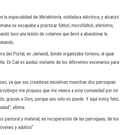
en la especialidad de Metalistería, soldadura eléctrica, y alcanzó
 semana se escapaba a practicar fútbol, microfútbol, atletismo,
uando tuvo una lesión de columna que llevó a abandonar la
minando.
a del Portal, en Jamundí, donde organizaba torneos, al igual
a. En Cali es asiduo visitante de los diferentes escenarios para
eses, ya que sus creadoras iniciativas muestran dos parroquias
 Arzobispo me propuso que me viniera a esta comunidad por mi
do, gracias a Dios, porque uno solo no puede. Y aquí estoy feliz,
idad”, afirma.
s pastoral y material, en recuperación de las parroquias, de los
jóvenes y adultos”.