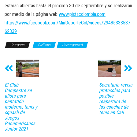
estarán abiertas hasta el próximo 30 de septiembre y se realizarán
por medio de la página web
www.pistacolombia.com
.
https://www.facebook.com/MinDeporteCol/videos/29485333587
62339
Categoría
Ciclismo
Uncategorized
El Club
Secretaría revisa
Campestre se
protocolos para
alista para
posible
pentatlón
reapertura de
moderno, tenis y
las canchas de
squash de
tenis en Cali
Juegos
Panamericanos
Junior 2021