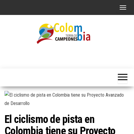
Saltar
A
al
l
contenido
t
e
r
n
Portal de
Colombia
Noticias
a
Tierra de
deportivas
r
Colombianas
Campeones
l
a
n
a
v
El ciclismo de pista en
e
g
Colombia tiene su Proyecto