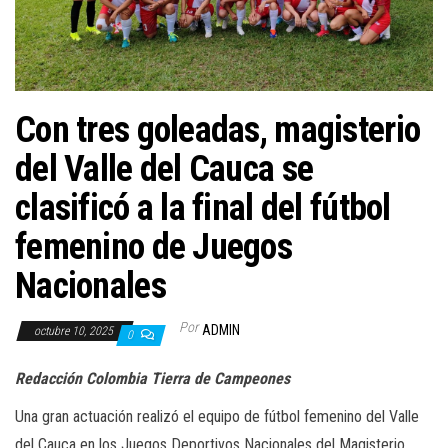
a
c
i
ó
n
Con tres goleadas, magisterio
del Valle del Cauca se
clasificó a la final del fútbol
femenino de Juegos
Nacionales
Por
ADMIN
octubre 10, 2025
0
Redacción Colombia Tierra de Campeones
Una gran actuación realizó el equipo de fútbol femenino del Valle
del Cauca en los Juegos Deportivos Nacionales del Magisterio