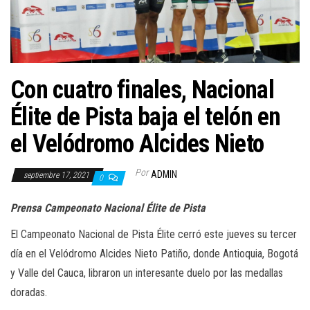
a
c
i
ó
n
Con cuatro finales, Nacional
Élite de Pista baja el telón en
el Velódromo Alcides Nieto
Por
ADMIN
septiembre 17, 2021
0
Prensa Campeonato Nacional Élite de Pista
El Campeonato Nacional de Pista Élite cerró este jueves su tercer
día en el Velódromo Alcides Nieto Patiño, donde Antioquia, Bogotá
y Valle del Cauca, libraron un interesante duelo por las medallas
doradas.