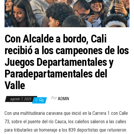
a
c
i
ó
n
Con Alcalde a bordo, Cali
recibió a los campeones de los
Juegos Departamentales y
Paradepartamentales del
Valle
Por
ADMIN
agosto 7, 2025
0
Con una multitudinaria caravana que inició en la Carrera 1 con Calle
73, sobre el puente del río Cauca, los caleños salieron a las calles
para tributarles un homenaje a los 839 deportistas que retuvieron