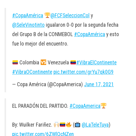
#CopaAmérica
@FCFSeleccionCol
y
@SeleVinotinto
igualaron 0-0 por la segunda fecha
del Grupo B de la CONMEBOL
#CopaAmérica
y esto
fue lo mejor del encuentro.
Colombia
Venezuela
#VibraElContinente
#VibraOContinente
pic.twitter.com/grYu7qk0G9
— Copa América (@CopaAmerica)
June 17, 2021
EL PARADÓN DEL PARTIDO.
#CopaAmerica
By: Wuilker Fariñez.
(
@LaTeleTuya
)
pic.twitter.com/6ZWlQcNZen