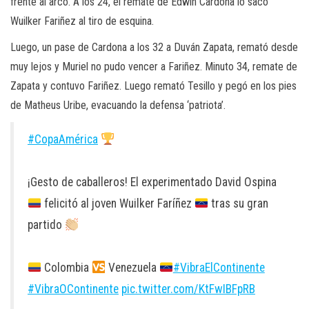
frente al arco. A los 24, el remate de Edwin Cardona lo sacó
Wuilker Fariñez al tiro de esquina.
Luego, un pase de Cardona a los 32 a Duván Zapata, remató desde
muy lejos y Muriel no pudo vencer a Fariñez. Minuto 34, remate de
Zapata y contuvo Fariñez. Luego remató Tesillo y pegó en los pies
de Matheus Uribe, evacuando la defensa ‘patriota’.
#CopaAmérica
¡Gesto de caballeros! El experimentado David Ospina
felicitó al joven Wuilker Faríñez
tras su gran
partido
Colombia
Venezuela
#VibraElContinente
#VibraOContinente
pic.twitter.com/KtFwIBFpRB