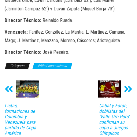
Matheus Uribe, Edwin Cardona (Luis Díaz 62′); Luis Muriel
(Jaminton Campaz 62′) y Duván Zapata (Miguel Borja 73′).
Director Técnico:
Reinaldo Rueda.
Venezuela:
Fariñez; González, La Mantia, L. Martínez, Cumana,
Mago; J. Martínez, Manzano, Moreno, Cásseres; Aristeguieta.
Director Técnico:
José Peseiro.
Categoría
Fútbol internacional
Listas,
Cabal y Farah,
formaciones de
doblistas del
Colombia y
‘Valle Oro Puro’
Venezuela para
confirman su
partido de Copa
cupo a Juegos
América
Olímpicos