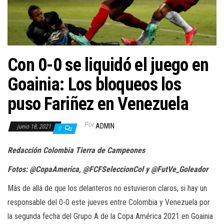
a
c
i
ó
n
Con 0-0 se liquidó el juego en
Goainia: Los bloqueos los
puso Fariñez en Venezuela
Por
ADMIN
junio 18, 2021
0
Redacción Colombia Tierra de Campeones
Fotos:
@CopaAmerica, @FCFSeleccionCol y @FutVe_Goleador
Más de allá de que los delanteros no estuvieron claros, si hay un
responsable del 0-0 este jueves entre Colombia y Venezuela por
la segunda fecha del Grupo A de la Copa América 2021 en Goainia