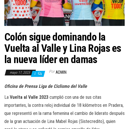
a
c
i
ó
n
Colón sigue dominando la
Vuelta al Valle y Lina Rojas es
la nueva líder en damas
Por
ADMIN
mayo 17, 2023
0
Oficina de Prensa Liga de Ciclismo del Valle
La
Vuelta al Valle 2023
cumplió con una de sus citas
importantes, la contra reloj individual de 18 kilómetros en Pradera,
que representó en la rama femenina el cambio de liderato después
de la gran actuación de Lina Mabel Rojas (Sistecredito), quien