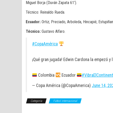
Miguel Borja (Duván Zapata 61′).
Técnico: Reinaldo Rueda.
Ecuador:
Ortiz; Preciado, Arboleda, Hincapié, Estupiñan
Técnico:
Gustavo Alfaro.
#CopaAmérica
¡Qué gran jugada! Edwin Cardona la empezó y l
Colombia
Ecuador
#VibraElContinen
— Copa América (@CopaAmerica)
June 14, 20
Categoría
Fútbol internacional