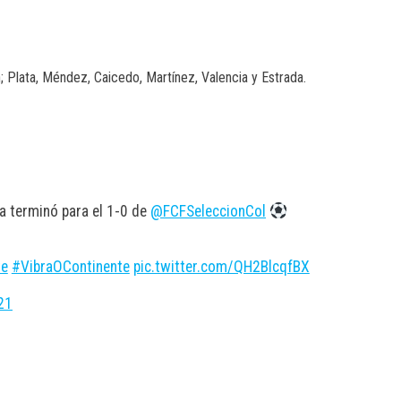
; Plata, Méndez, Caicedo, Martínez, Valencia y Estrada.
a terminó para el 1-0 de
@FCFSeleccionCol
te
#VibraOContinente
pic.twitter.com/QH2BlcqfBX
21