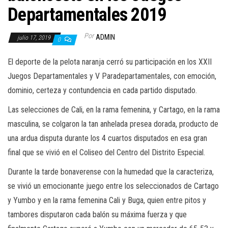
a
Departamentales 2019
c
i
Por
ADMIN
julio 17, 2019
0
ó
n
El deporte de la pelota naranja cerró su participación en los XXII
Juegos Departamentales y V Paradepartamentales, con emoción,
dominio, certeza y contundencia en cada partido disputado.
Las selecciones de Cali, en la rama femenina, y Cartago, en la rama
masculina, se colgaron la tan anhelada presea dorada, producto de
una ardua disputa durante los 4 cuartos disputados en esa gran
final que se vivió en el Coliseo del Centro del Distrito Especial.
Durante la tarde bonaverense con la humedad que la caracteriza,
se vivió un emocionante juego entre los seleccionados de Cartago
y Yumbo y en la rama femenina Cali y Buga, quien entre pitos y
tambores disputaron cada balón su máxima fuerza y que