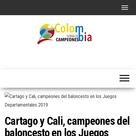
Saltar
A
al
l
contenido
t
e
r
n
Portal de
Colombia
Noticias
a
Tierra de
deportivas
r
Colombianas
Campeones
l
a
n
a
v
Cartago y Cali, campeones del
e
g
baloncesto en los Juegos