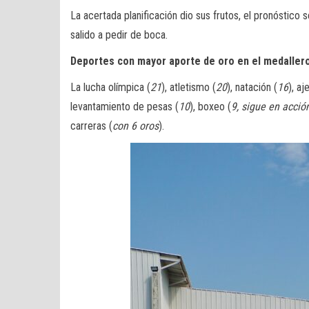
La acertada planificación dio sus frutos, el pronóstico
salido a pedir de boca.
Deportes con mayor aporte de oro en el medaller
La lucha olímpica (
21
), atletismo (
20
), natación (
16
), aj
levantamiento de pesas (
10
), boxeo (
9, sigue en acció
carreras (
con 6 oros
).