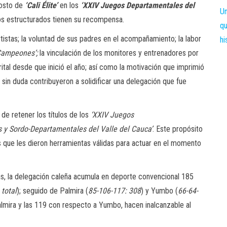
agosto de
‘Cali Élite’
en los
‘XXIV Juegos Departamentales del
os estructurados tienen su recompensa.
tistas; la voluntad de sus padres en el acompañamiento; la labor
Campeones’;
la vinculación de los monitores y entrenadores por
rital desde que inició el año; así como la motivación que imprimió
 sin duda contribuyeron a solidificar una delegación que fue
de retener los títulos de los
‘XXIV Juegos
 y Sordo-Departamentales del Valle del Cauca’
. Este propósito
as que les dieron herramientas válidas para actuar en el momento
as, la delegación caleña acumula en deporte convencional 185
 total
); seguido de Palmira (
85-106-117: 308
) y Yumbo (
66-64-
lmira y las 119 con respecto a Yumbo, hacen inalcanzable al