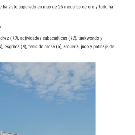
 se ha visto superado en más de 25 medallas de oro y todo ha
o
edrez (
13
), actividades subacuáticas (
12
), taekwondo y
n
), esgrima (
8
), tenis de mesa (
8
), arquería, judo y patinaje de