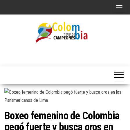
Saltar
A
al
l
contenido
t
e
r
n
Portal de
Colombia
Noticias
a
Tierra de
deportivas
r
Colombianas
Campeones
l
a
n
a
v
Boxeo femenino de Colombia
e
g
pegó fuerte y busca oros en