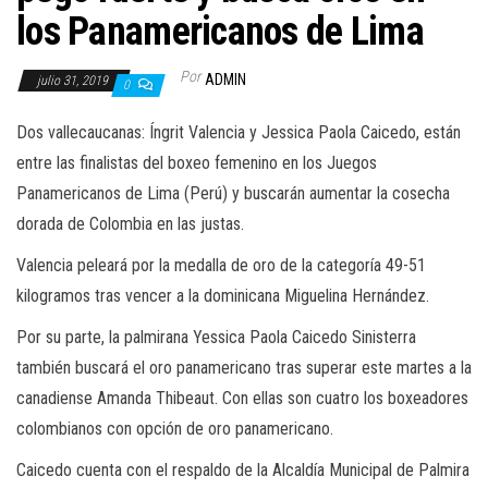
a
los Panamericanos de Lima
c
i
Por
ADMIN
julio 31, 2019
0
ó
n
Dos vallecaucanas: Íngrit Valencia y Jessica Paola Caicedo, están
entre las finalistas del boxeo femenino en los Juegos
Panamericanos de Lima (Perú) y buscarán aumentar la cosecha
dorada de Colombia en las justas.
Valencia peleará por la medalla de oro de la categoría 49-51
kilogramos tras vencer a la dominicana Miguelina Hernández.
Por su parte, la palmirana Yessica Paola Caicedo Sinisterra
también buscará el oro panamericano tras superar este martes a la
canadiense Amanda Thibeaut. Con ellas son cuatro los boxeadores
colombianos con opción de oro panamericano.
Caicedo cuenta con el respaldo de la Alcaldía Municipal de Palmira