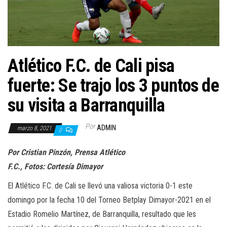
a
c
i
ó
n
Atlético F.C. de Cali pisa
fuerte: Se trajo los 3 puntos de
su visita a Barranquilla
Por
ADMIN
marzo 8, 2021
0
Por Cristian Pinzón, Prensa Atlético
F.C., Fotos: Cortesía Dimayor
El Atlético F.C. de Cali se llevó una valiosa victoria 0-1 este
domingo por la fecha 10 del Torneo Betplay Dimayor-2021 en el
Estadio Romelio Martínez, de Barranquilla, resultado que les