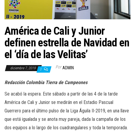
a
c
i
ó
América de Cali y Junior
n
definen estrella de Navidad en
el ‘día de las Velitas’
Por
ADMIN
diciembre 7, 2019
0
Redacción Colombia Tierra de Campeones
Se acabó la espera. Este sábado a partir de las 4 de la tarde
América de Cali y Junior se medirán en el Estadio Pascual
Guerrero para el último pulso de la Liga Águila II-2019, en una llave
que está igualada y se anota muy pareja, dada la campaña de los
dos equipos a lo largo de los cuadrangulares y toda la temporada.