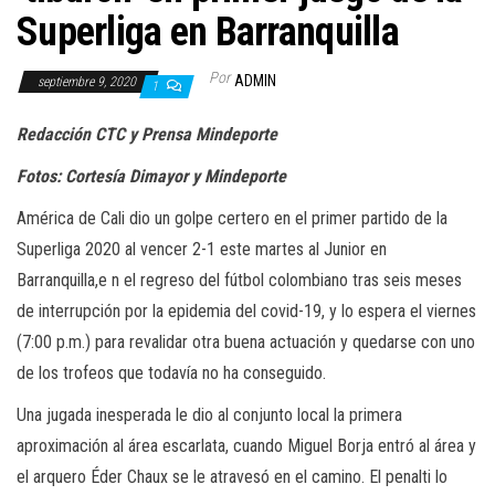
a
Superliga en Barranquilla
c
i
Por
ADMIN
septiembre 9, 2020
1
ó
n
Redacción CTC y Prensa Mindeporte
Fotos: Cortesía Dimayor y Mindeporte
América de Cali dio un golpe certero en el primer partido de la
Superliga 2020 al vencer 2-1 este martes al Junior en
Barranquilla,e n el regreso del fútbol colombiano tras seis meses
de interrupción por la epidemia del covid-19, y lo espera el viernes
(7:00 p.m.) para revalidar otra buena actuación y quedarse con uno
de los trofeos que todavía no ha conseguido.
Una jugada inesperada le dio al conjunto local la primera
aproximación al área escarlata, cuando Miguel Borja entró al área y
el arquero Éder Chaux se le atravesó en el camino. El penalti lo