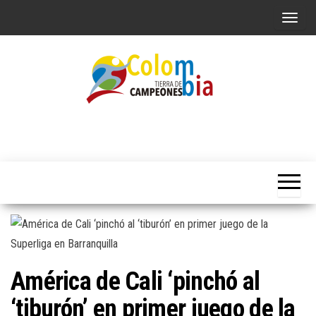
Saltar
A
al
l
contenido
t
e
r
n
Portal de
Colombia
Noticias
a
Tierra de
deportivas
r
Colombianas
Campeones
l
a
n
a
v
América de Cali ‘pinchó al
e
g
‘tiburón’ en primer juego de la