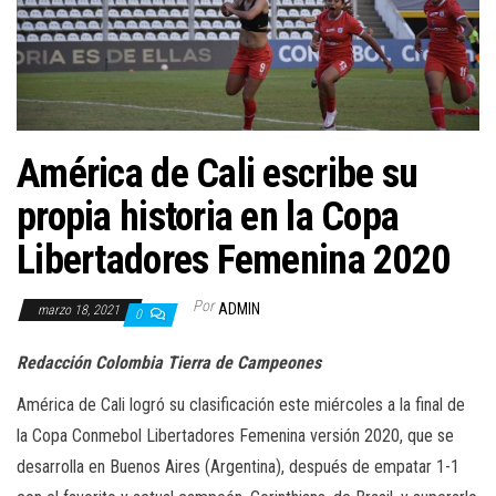
a
c
i
ó
n
América de Cali escribe su
propia historia en la Copa
Libertadores Femenina 2020
Por
ADMIN
marzo 18, 2021
0
Redacción Colombia Tierra de Campeones
América de Cali logró su clasificación este miércoles a la final de
la Copa Conmebol Libertadores Femenina versión 2020, que se
desarrolla en Buenos Aires (Argentina), después de empatar 1-1