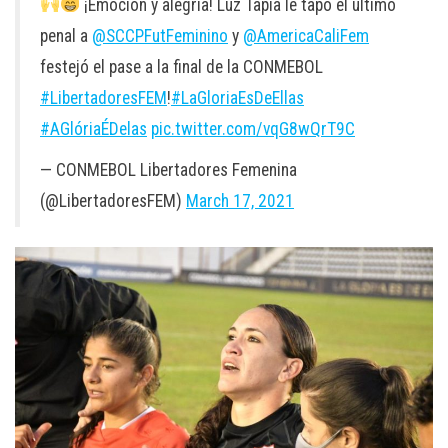
¡Emoción y alegría! Luz Tapia le tapó el último
penal a
@SCCPFutFeminino
y
@AmericaCaliFem
festejó el pase a la final de la CONMEBOL
#LibertadoresFEM
!
#LaGloriaEsDeEllas
#AGlóriaÉDelas
pic.twitter.com/vqG8wQrT9C
— CONMEBOL Libertadores Femenina
(@LibertadoresFEM)
March 17, 2021