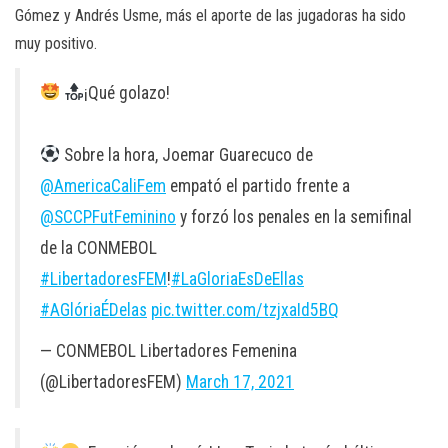
Gómez y Andrés Usme, más el aporte de las jugadoras ha sido
muy positivo.
¡Qué golazo!
Sobre la hora, Joemar Guarecuco de
@AmericaCaliFem
empató el partido frente a
@SCCPFutFeminino
y forzó los penales en la semifinal
de la CONMEBOL
#LibertadoresFEM
!
#LaGloriaEsDeEllas
#AGlóriaÉDelas
pic.twitter.com/tzjxaId5BQ
— CONMEBOL Libertadores Femenina
(@LibertadoresFEM)
March 17, 2021