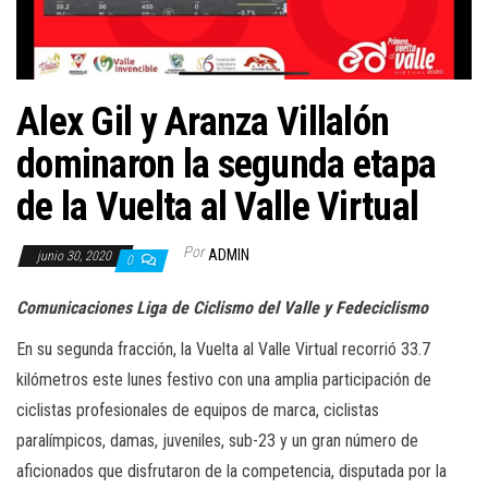
a
c
i
ó
Alex Gil y Aranza Villalón
n
dominaron la segunda etapa
de la Vuelta al Valle Virtual
Por
ADMIN
junio 30, 2020
0
Comunicaciones Liga de Ciclismo del Valle y Fedeciclismo
En su segunda fracción, la Vuelta al Valle Virtual recorrió 33.7
kilómetros este lunes festivo con una amplia participación de
ciclistas profesionales de equipos de marca, ciclistas
paralímpicos, damas, juveniles, sub-23 y un gran número de
aficionados que disfrutaron de la competencia, disputada por la