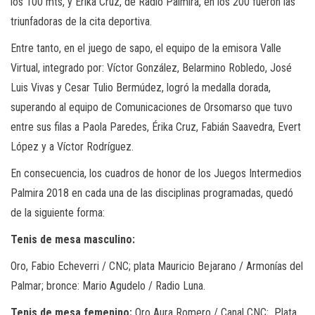
los 100 mts, y Érika Cruz, de Radio Palmira, en los 200 fueron las
triunfadoras de la cita deportiva.
Entre tanto, en el juego de sapo, el equipo de la emisora Valle
Virtual, integrado por: Víctor González, Belarmino Robledo, José
Luis Vivas y Cesar Tulio Bermúdez, logró la medalla dorada,
superando al equipo de Comunicaciones de Orsomarso que tuvo
entre sus filas a Paola Paredes, Érika Cruz, Fabián Saavedra, Evert
López y a Víctor Rodríguez.
En consecuencia, los cuadros de honor de los Juegos Intermedios
Palmira 2018 en cada una de las disciplinas programadas, quedó
de la siguiente forma:
Tenis de mesa masculino:
Oro, Fabio Echeverri / CNC; plata Mauricio Bejarano / Armonías del
Palmar; bronce: Mario Agudelo / Radio Luna.
Tenis de mesa femenino:
Oro Aura Romero / Canal CNC; Plata,