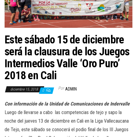
a
c
i
ó
n
Este sábado 15 de diciembre
será la clausura de los Juegos
Intermedios Valle ‘Oro Puro’
2018 en Cali
Por
ADMIN
diciembre 15, 2018
0
Con información de la Unidad de Comunicaciones de Indervalle
Luego de llevarse a cabo las competencias de tejo y sapo la
noche del jueves 13 de diciembre en Cali en la Liga Vallecaucana
de Tejo, este sábado se conocerá el podio final de los III Juegos