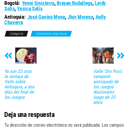
Bogotá:
Yenni Sinisterra
,
Brayan Rodallega
,
Leidy
Solís
,
Yesica Solís
Antioquia:
José Gavino Mena
,
Jhor Moreno
,
Anlly
Chaverra
Categoría
Certámenes Deportivos
Ya son 22 oros
Valle ‘Oro Puro’,
la ventaja de
campeón
Valle sobre
anticipado de
Antioquia, a dos
los Juegos
días del final de
Nacionales
los Juegos
luego de 23
años
Deja una respuesta
Tu dirección de correo electrónico no será publicada.
Los campos