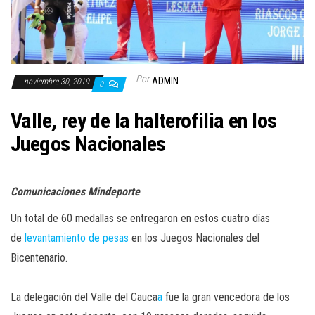
a
c
i
ó
Por
n
ADMIN
noviembre 30, 2019
0
Valle, rey de la halterofilia en los
Juegos Nacionales
Comunicaciones Mindeporte
Un total de 60 medallas se entregaron en estos cuatro días
de
levantamiento de pesas
en los Juegos Nacionales del
Bicentenario.
La delegación del Valle del Cauca
a
fue la gran vencedora de los